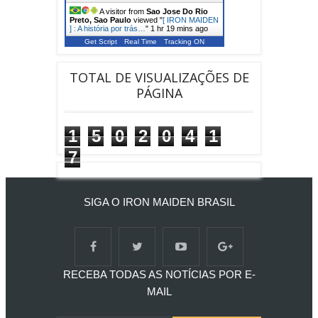
A visitor from
Sao Jose Do Rio
Preto, Sao Paulo
viewed "
[ IRON MAIDEN
] : A história por trás…
"
1 hr 19 mins ago
Get Script
Real Time
Tracking ON
TOTAL DE VISUALIZAÇÕES DE
PÁGINA
1
5
0
2
0
4
1
7
SIGA O IRON MAIDEN BRASIL
RECEBA TODAS AS NOTÍCIAS POR E-
MAIL