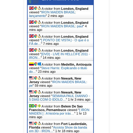
A visitor from
London, England
viewed "
IRON MAIDEN BRASIL:
lançamento
"
2 mins ago
A visitor from
London, England
viewed "
IRON MAIDEN BRASIL: paul
"
4
mins ago
A visitor from
London, England
viewed "
[ PONTO DE VISTA ] - O que é o
FÃ de…
"
7 mins ago
A visitor from
London, England
viewed "
[DVD] - LIVE IN HELLCIFE 2011 -
IRON…
"
14 mins ago
A visitor from
Medellin, Antioquia
viewed "
Steve Harris: Explicando o titulo
do…
"
23 mins ago
A visitor from
Newark, New
Jersey
viewed "
IRON MAIDEN BRASIL:
pe
"
59 mins ago
A visitor from
Newark, New
Jersey
viewed "
SEMANA PAUL DIANNO -
5 DIAS COM O IDOLO…
"
1 hr 3 mins ago
A visitor from
Belem De Sao
Francisco, Pernambuco
viewed "
[ IRON
MAIDEN ] : A história por trás…
"
1 hr 13
mins ago
A visitor from
Fort Lauderdale,
Florida
viewed "
Assista Show da banda
em 3D - IRON…
"
1 hr 18 mins ago