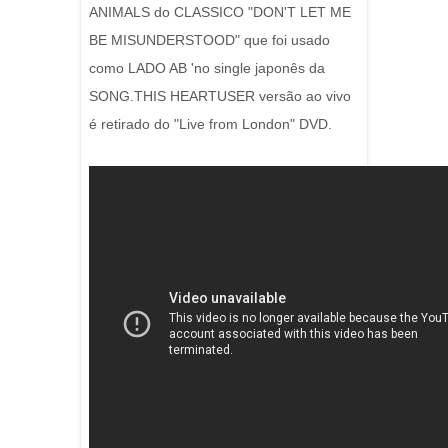
ANIMALS do CLASSICO "DON'T LET ME
BE MISUNDERSTOOD" que foi usado
como LADO AB 'no single japonês da
SONG.THIS HEARTUSER versão ao vivo
é retirado do "Live from London" DVD.