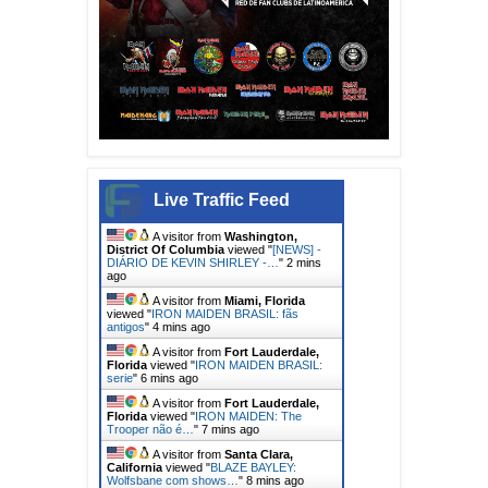
Live Traffic Feed
A visitor from
Washington,
District Of Columbia
viewed "
[NEWS] -
DIÁRIO DE KEVIN SHIRLEY -…
"
2 mins
ago
A visitor from
Miami, Florida
viewed "
IRON MAIDEN BRASIL: fãs
antigos
"
4 mins ago
A visitor from
Fort Lauderdale,
Florida
viewed "
IRON MAIDEN BRASIL:
serie
"
6 mins ago
A visitor from
Fort Lauderdale,
Florida
viewed "
IRON MAIDEN: The
Trooper não é…
"
7 mins ago
A visitor from
Santa Clara,
California
viewed "
BLAZE BAYLEY:
Wolfsbane com shows…
"
8 mins ago