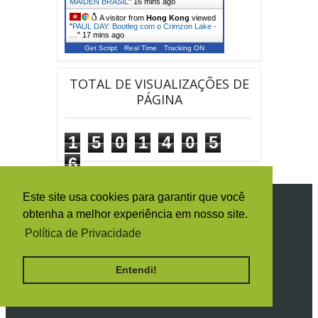
MAIDEN BRASIL
"
16 mins ago
A visitor from
Hong Kong
viewed
"
PAUL DAY: Bootleg com o Crimzon Lake -
…
"
17 mins ago
Get Script
Real Time
Tracking ON
A visitor from
Rio De Janeiro
viewed "
IRON MAIDEN BRASIL: achados
e perdidos
"
22 mins ago
TOTAL DE VISUALIZAÇÕES DE
PÁGINA
1
5
0
1
4
0
5
6
Este site usa cookies para garantir que você
SIGA O IRON MAIDEN BRASIL
obtenha a melhor experiência em nosso site.
Política de Privacidade
Entendi!
RECEBA TODAS AS NOTÍCIAS POR E-
MAIL