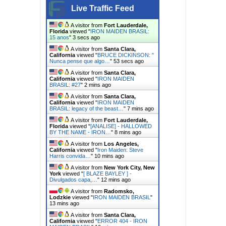
Live Traffic Feed
A visitor from
Fort Lauderdale,
Florida
viewed "
IRON MAIDEN BRASIL:
15 anos
"
5 secs ago
A visitor from
Santa Clara,
California
viewed "
BRUCE DICKINSON: "
Nunca pense que algo…
"
55 secs ago
A visitor from
Santa Clara,
California
viewed "
IRON MAIDEN
BRASIL: #27
"
2 mins ago
A visitor from
Santa Clara,
California
viewed "
IRON MAIDEN
BRASIL: legacy of the beast…
"
7 mins ago
A visitor from
Fort Lauderdale,
Florida
viewed "
[ANALISE] - HALLOWED
BY THE NAME - IRON…
"
8 mins ago
A visitor from
Los Angeles,
California
viewed "
Iron Maiden: Steve
Harris convida…
"
10 mins ago
A visitor from
New York City, New
York
viewed "
[ BLAZE BAYLEY ] -
Divulgados capa,…
"
12 mins ago
A visitor from
Radomsko,
Lodzkie
viewed "
IRON MAIDEN BRASIL
"
13 mins ago
A visitor from
Santa Clara,
California
viewed "
ERROR 404 - IRON