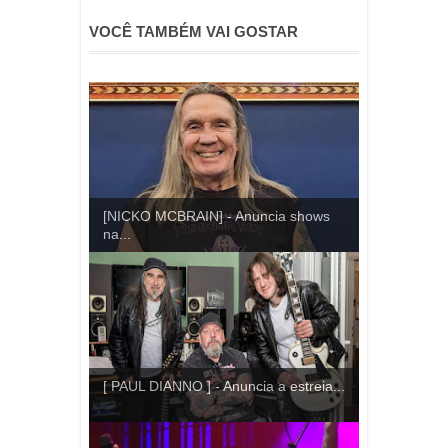
VOCÊ TAMBÉM VAI GOSTAR
[NICKO MCBRAIN] - Anuncia shows
na...
[ PAUL DIANNO ] - Anuncia a estreia...