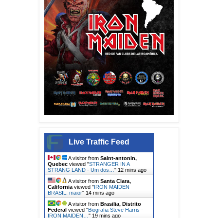
Live Traffic Feed
A visitor from
Saint-antonin,
Quebec
viewed "
STRANGER IN A
STRANG LAND - Um dos…
"
12 mins ago
A visitor from
Santa Clara,
California
viewed "
IRON MAIDEN
BRASIL: maior
"
14 mins ago
A visitor from
Brasilia, Distrito
Federal
viewed "
Biografia Steve Harris -
IRON MAIDEN…
"
19 mins ago