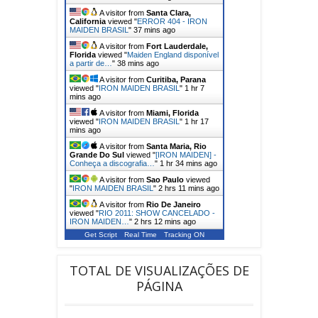
A visitor from
Santa Clara,
California
viewed "
ERROR 404 - IRON
MAIDEN BRASIL
"
37 mins ago
A visitor from
Fort Lauderdale,
Florida
viewed "
Maiden England disponível
a partir de…
"
38 mins ago
A visitor from
Curitiba, Parana
viewed "
IRON MAIDEN BRASIL
"
1 hr 7
mins ago
A visitor from
Miami, Florida
viewed "
IRON MAIDEN BRASIL
"
1 hr 17
mins ago
A visitor from
Santa Maria, Rio
Grande Do Sul
viewed "
[IRON MAIDEN] -
Conheça a discografia…
"
1 hr 34 mins ago
A visitor from
Sao Paulo
viewed
"
IRON MAIDEN BRASIL
"
2 hrs 11 mins ago
A visitor from
Rio De Janeiro
viewed "
RIO 2011: SHOW CANCELADO -
IRON MAIDEN…
"
2 hrs 12 mins ago
Get Script
Real Time
Tracking ON
TOTAL DE VISUALIZAÇÕES DE
PÁGINA