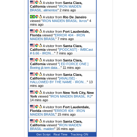
A visitor from
Santa Clara,
California
viewed "
IRON MAIDEN
BRASIL: alimentos
"
2 mins ago
A visitor from
Rio De Janeiro
viewed "
IRON MAIDEN BRASIL: livros
"
4
mins ago
A visitor from
Fort Lauderdale,
Florida
viewed "
ERROR 404 - IRON
MAIDEN BRASIL
"
7 mins ago
A visitor from
Santa Clara,
California
viewed "
[PODCAST] - IMBCast
# 6.66 - IRON…
"
7 mins ago
A visitor from
Santa Clara,
California
viewed "
[ ED FORCE ONE ]
Boeing já tem data…
"
11 mins ago
A visitor from
Santa Clara,
California
viewed "
[ANALISE] -
HALLOWED BY THE NAME - IRON…
"
13
mins ago
A visitor from
New York City, New
York
viewed "
IRON MAIDEN BRASIL: RJ
"
14 mins ago
A visitor from
Fort Lauderdale,
Florida
viewed "
ERROR 404 - IRON
MAIDEN BRASIL
"
15 mins ago
A visitor from
Santa Clara,
California
viewed "
IRON MAIDEN
BRASIL: maiden
"
16 mins ago
Get Script
Real Time
Tracking ON