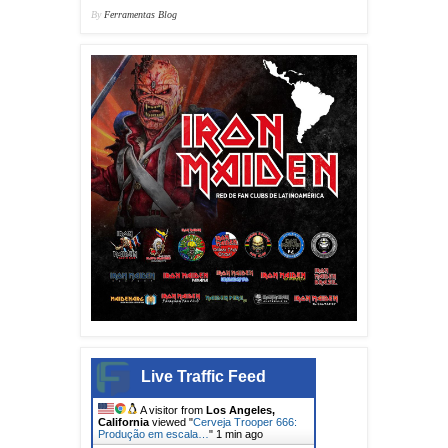
By
Ferramentas Blog
Live Traffic Feed
A visitor from
Los Angeles,
California
viewed "
Cerveja Trooper 666:
Produção em escala…
"
1 min ago