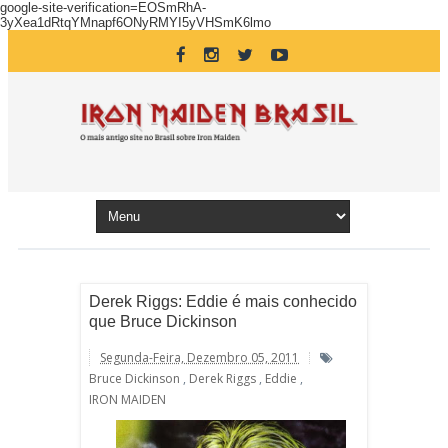
google-site-verification=EOSmRhA-
3yXea1dRtqYMnapf6ONyRMYI5yVHSmK6lmo
Derek Riggs: Eddie é mais conhecido
que Bruce Dickinson
Segunda-Feira, Dezembro 05, 2011
Bruce Dickinson
,
Derek Riggs
,
Eddie
,
IRON MAIDEN