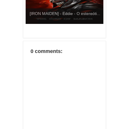
[IRON MAIDEN] - Eddie - O estereóti...
0 comments: