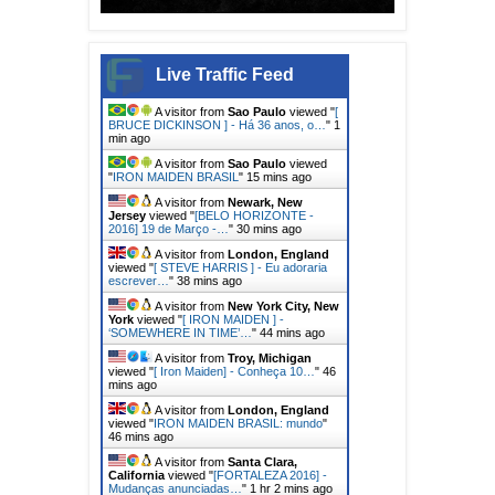
Live Traffic Feed
A visitor from
Sao Paulo
viewed "
[
BRUCE DICKINSON ] - Há 36 anos, o…
"
1
min ago
A visitor from
Sao Paulo
viewed
"
IRON MAIDEN BRASIL
"
15 mins ago
A visitor from
Newark, New
Jersey
viewed "
[BELO HORIZONTE -
2016] 19 de Março -…
"
30 mins ago
A visitor from
London, England
viewed "
[ STEVE HARRIS ] - Eu adoraria
escrever…
"
38 mins ago
A visitor from
New York City, New
York
viewed "
[ IRON MAIDEN ] -
‘SOMEWHERE IN TIME’…
"
44 mins ago
A visitor from
Troy, Michigan
viewed "
[ Iron Maiden] - Conheça 10…
"
46
mins ago
A visitor from
London, England
viewed "
IRON MAIDEN BRASIL: mundo
"
46 mins ago
A visitor from
Santa Clara,
California
viewed "
[FORTALEZA 2016] -
Mudanças anunciadas…
"
1 hr 2 mins ago