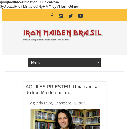
google-site-verification=EOSmRhA-
3yXea1dRtqYMnapf6ONyRMYI5yVHSmK6lmo
AQUILES PRIESTER: Uma camisa
do Iron Maiden por dia
Segunda-Feira, Dezembro 05, 2011