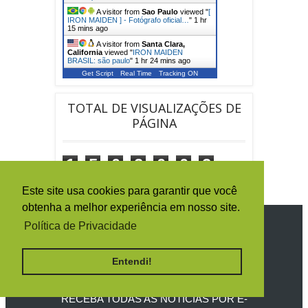
A visitor from
Sao Paulo
viewed "
[
IRON MAIDEN ] - Fotógrafo oficial…
"
1 hr
15 mins ago
A visitor from
Santa Clara,
California
viewed "
IRON MAIDEN
BRASIL: são paulo
"
1 hr 24 mins ago
Get Script
Real Time
Tracking ON
TOTAL DE VISUALIZAÇÕES DE
PÁGINA
1
5
0
2
0
0
3
9
Este site usa cookies para garantir que você
obtenha a melhor experiência em nosso site.
Política de Privacidade
SIGA O IRON MAIDEN BRASIL
Entendi!
RECEBA TODAS AS NOTÍCIAS POR E-