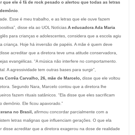
que ele é fã de rock pesado o alertou que todas as letras
o demônio
.
dade. Esse é meu trabalho, e as letras que ele ouve fazem
itiva”, disse ela ao UOL Notícias.
A educadora Ada Maria
lês para crianças e adolescentes, considera que a escola agiu
ra a criança. Hoje há inversão de papéis. A mãe é quem deve
isse acreditar que a diretora teve uma atitude conservadora,
ejas evangélicas. “A música não interfere no comportamento.
. A agressividade tem outras bases para surgir”,
ra Corrêa Carvalho, 26, mãe de Marcelo,
disse que ele voltou
etora. Segundo Nara, Marcelo contou que a diretora lhe
ros fazem rituais satânicos. “Ela disse que eles sacrificam
o demônio. Ele ficou apavorado.”
terana no Brasil,
afirmou concordar parcialmente com a
xistem letras malignas que influenciam gerações. O que ela
 disse acreditar que a diretora exagerou na dose de realidade