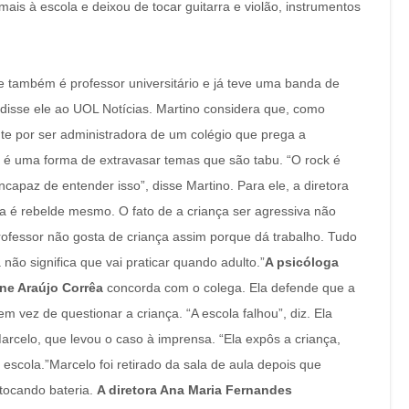
ais à escola e deixou de tocar guitarra e violão, instrumentos
e também é professor universitário e já teve uma banda de
”, disse ele ao UOL Notícias. Martino considera que, como
ente por ser administradora de um colégio que prega a
 é uma forma de extravasar temas que são tabu. “O rock é
ncapaz de entender isso”, disse Martino. Para ele, a diretora
a é rebelde mesmo. O fato de a criança ser agressiva não
rofessor não gosta de criança assim porque dá trabalho. Tudo
não significa que vai praticar quando adulto.”
A psicóloga
ne Araújo Corrêa
concorda com o colega. Ela defende que a
em vez de questionar a criança. “A escola falhou”, diz. Ela
elo, que levou o caso à imprensa. “Ela expôs a criança,
cola.”Marcelo foi retirado da sala de aula depois que
tocando bateria.
A diretora Ana Maria Fernandes