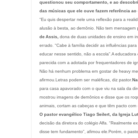
questionou seu comportamento, e ao descobrir 
das músicas que ele ouve fazem referência a
“Eu quis despertar nele uma reflexão para a reali
alusão à besta, ao demônio. Não tem mensagem pos
de Assis,
dona de duas unidades de ensino em ing
errado. “Cabe à família decidir as influências pa
educar nesse sentido, não a escola”.A educadora d
parecida com a adotada por frequentadores de igr
Não há nenhum problema em gostar de heavy metal
afirmou.Letras podem ser maléficas, diz pastor.
Na
para casa apavorado com o que viu na sala da dir
mostrou imagens de demônios e disse que os roquei
animais, cortam as cabeças e que têm pacto com 
O pastor evangélico Tiago Seilert, da Igreja Lu
decisão da diretora do colégio Alfa. “Realmente e
disse tem fundamento”, afimou ele.Porém, o pastor