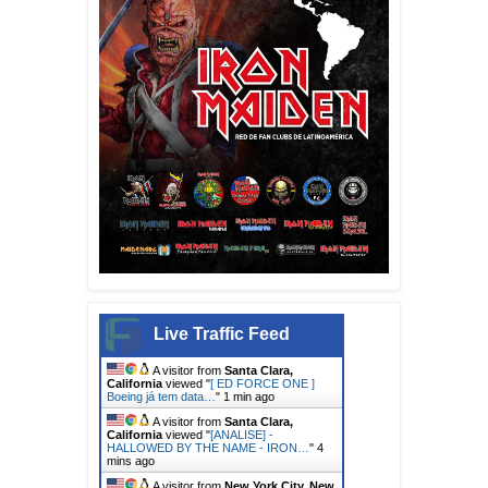
Live Traffic Feed
A visitor from
Santa Clara,
California
viewed "
[ ED FORCE ONE ]
Boeing já tem data…
"
2 mins ago
A visitor from
Santa Clara,
California
viewed "
[ANALISE] -
HALLOWED BY THE NAME - IRON…
"
4
mins ago
A visitor from
New York City, New