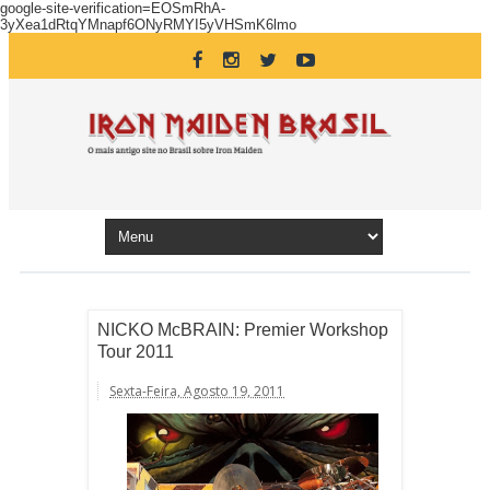
google-site-verification=EOSmRhA-
3yXea1dRtqYMnapf6ONyRMYI5yVHSmK6lmo
NICKO McBRAIN: Premier Workshop
Tour 2011
Sexta-Feira, Agosto 19, 2011