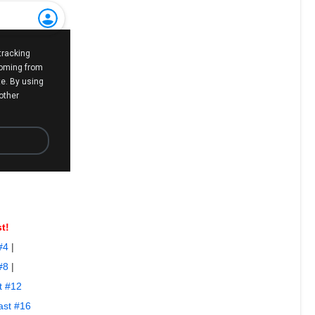
t!
#4
|
#8
|
t #12
st #16