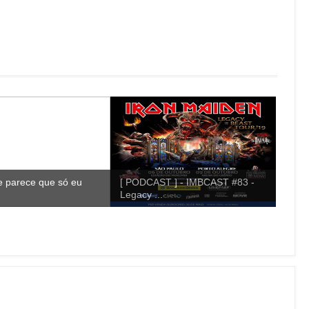
e parece que só eu
[ PODCAST ] - IMBCAST #83 -
Legacy ...