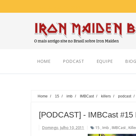
Friday, August 07, 2026
HOME
PODCAST
EQUIPE
BIOG
Home
/
15
/
imb
/
IMBCast
/
killers
/
podcast
/
[PODCAST] - IMBCast #15 K
Domingo, Julho 10, 2011
15
,
Imb
,
IMBCast
,
Kille