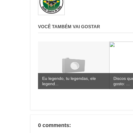
VOCÊ TAMBÉM VAI GOSTAR
Eu legendo, tu legendas, ele
Discos qu
legend...
gosto: ...
0 comments: