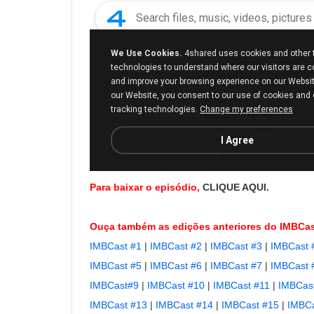
Para baixar o episódio,
CLIQUE AQUI.
Ouça também as edições anteriores do IMBCas
IMBCast #1
|
IMBCast #2
|
IMBCast #3
|
IMBCast 
IMBCast #5
|
IMBCast #6
|
IMBCast #7
|
IMBCast 
IMBCast#9
|
IMBCast #10
|
IMBCast #11
|
IMBCas
IMBCast #13
|
IMBCast #14
|
IMBCast #15
|
IMBCa