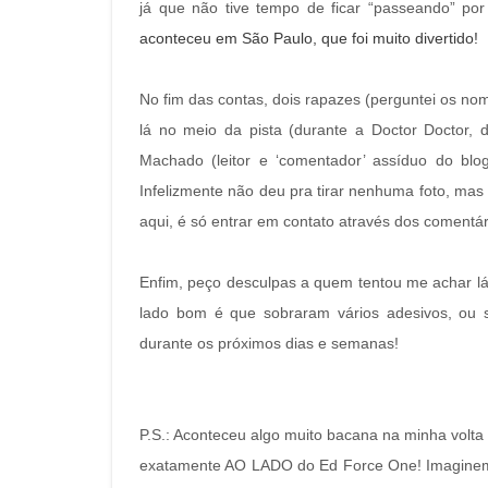
já que não tive tempo de ficar “passeando” por
aconteceu em São Paulo, que foi muito divertido!
No fim das contas, dois rapazes (perguntei os n
lá no meio da pista (durante a Doctor Doctor,
Machado (leitor e ‘comentador’ assíduo do blo
Infelizmente não deu pra tirar nenhuma foto, mas f
aqui, é só entrar em contato através dos comentár
Enfim, peço desculpas a quem tentou me achar lá 
lado bom é que sobraram vários adesivos, ou s
durante os próximos dias e semanas!
P.S.: Aconteceu algo muito bacana na minha volta 
exatamente AO LADO do Ed Force One! Imaginem a