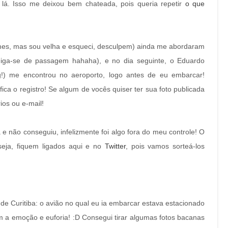
 lá. Isso me deixou bem chateada, pois queria repetir
o que
omes, mas sou velha e esqueci, desculpem) ainda me abordaram
 diga-se de passagem hahaha), e no dia seguinte, o Eduardo
g!) me encontrou no aeroporto, logo antes de eu embarcar!
ica o registro! Se algum de vocês quiser ter sua foto publicada
ios ou e-mail!
e não conseguiu, infelizmente foi algo fora do meu controle! O
eja, fiquem ligados aqui e no
Twitter
, pois vamos sorteá-los
de Curitiba: o avião no qual eu ia embarcar estava estacionado
 emoção e euforia! :D Consegui tirar algumas fotos bacanas