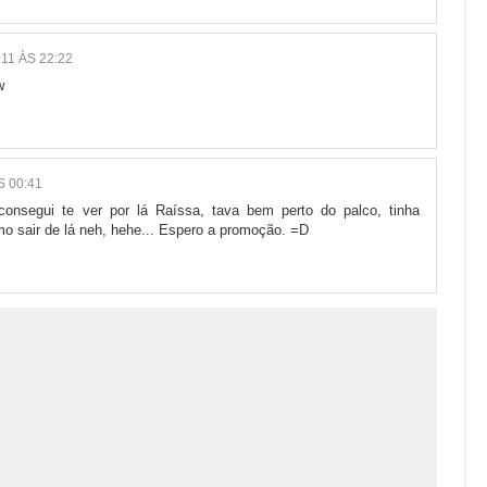
11 ÀS 22:22
w
S 00:41
consegui te ver por lá Raíssa, tava bem perto do palco, tinha
o sair de lá neh, hehe... Espero a promoção. =D