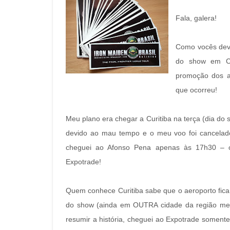
Fala, galera!
Como vocês deve
do show em Cu
promoção dos ad
que ocorreu!
Meu plano era chegar a Curitiba na terça (dia d
devido ao mau tempo e o meu voo foi cancelado
cheguei ao Afonso Pena apenas às 17h30 – o 
Expotrade!
Quem conhece Curitiba sabe que o aeroporto fica di
do show (ainda em OUTRA cidade da região met
resumir a história, cheguei ao Expotrade soment