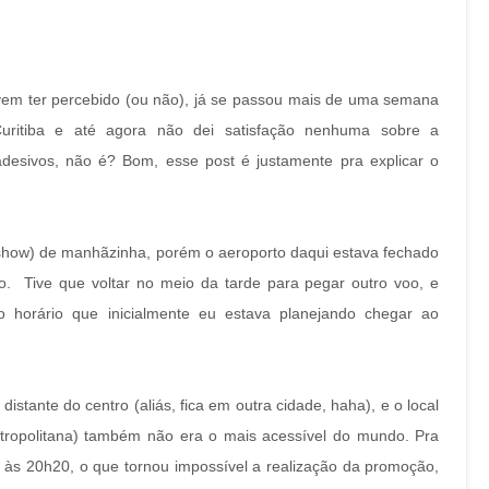
m ter percebido (ou não), já se passou mais de uma semana
ritiba e até agora não dei satisfação nenhuma sobre a
esivos, não é? Bom, esse post é justamente pra explicar o
o show) de manhãzinha, porém o aeroporto daqui estava fechado
. Tive que voltar no meio da tarde para pegar outro voo, e
horário que inicialmente eu estava planejando chegar ao
stante do centro (aliás, fica em outra cidade, haha), e o local
ropolitana) também não era o mais acessível do mundo. Pra
e às 20h20, o que tornou impossível a realização da promoção,