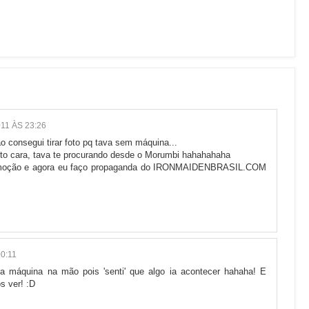
11 ÀS 23:26
o consegui tirar foto pq tava sem máquina...
rto cara, tava te procurando desde o Morumbi hahahahaha
 promoção e agora eu faço propaganda do IRONMAIDENBRASIL.COM
0:11
a máquina na mão pois 'senti' que algo ia acontecer hahaha! E
s ver! :D