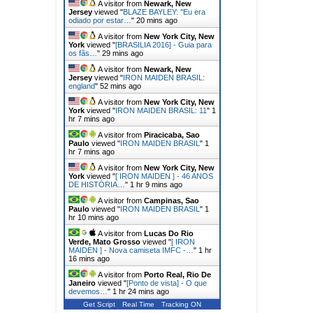
A visitor from
Newark, New
Jersey
viewed "
BLAZE BAYLEY: ''Eu era
odiado por estar…
"
20 mins ago
A visitor from
New York City, New
York
viewed "
[BRASILIA 2016] - Guia para
os fãs…
"
29 mins ago
A visitor from
Newark, New
Jersey
viewed "
IRON MAIDEN BRASIL:
england
"
52 mins ago
A visitor from
New York City, New
York
viewed "
IRON MAIDEN BRASIL: 11
"
1
hr 7 mins ago
A visitor from
Piracicaba, Sao
Paulo
viewed "
IRON MAIDEN BRASIL
"
1
hr 7 mins ago
A visitor from
New York City, New
York
viewed "
[ IRON MAIDEN ] - 46 ANOS
DE HISTÓRIA…
"
1 hr 9 mins ago
A visitor from
Campinas, Sao
Paulo
viewed "
IRON MAIDEN BRASIL
"
1
hr 10 mins ago
A visitor from
Lucas Do Rio
Verde, Mato Grosso
viewed "
[ IRON
MAIDEN ] - Nova camiseta IMFC -…
"
1 hr
16 mins ago
A visitor from
Porto Real, Rio De
Janeiro
viewed "
[Ponto de vista] - O que
devemos…
"
1 hr 24 mins ago
Get Script
Real Time
Tracking ON