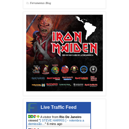
By
Ferramentas Blog
Live Traffic Feed
A visitor from
Rio De Janeiro
viewed "
[ STEVE HARRIS ] - relembra a
demissão…
"
6 mins ago