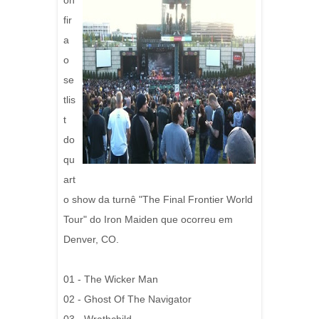
on
fir
a
o
se
tlis
t
do
qu
art
o show da turnê "The Final Frontier World
Tour" do Iron Maiden que ocorreu em
Denver, CO.
01 - The Wicker Man
02 - Ghost Of The Navigator