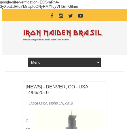
google-site-verification=EOSmRhA-
3yXea1dRtqYMnapf6ONyRMYI5yVHSmK6lmo
[NEWS] - DENVER, CO - USA
14/06/2010
Terça-Feira, Junho 15, 2010
C