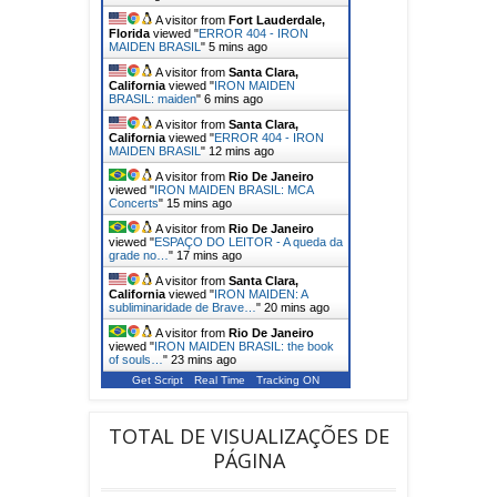
A visitor from
Fort Lauderdale,
Florida
viewed "
ERROR 404 - IRON
MAIDEN BRASIL
"
5 mins ago
A visitor from
Santa Clara,
California
viewed "
IRON MAIDEN
BRASIL: maiden
"
6 mins ago
A visitor from
Santa Clara,
California
viewed "
ERROR 404 - IRON
MAIDEN BRASIL
"
12 mins ago
A visitor from
Rio De Janeiro
viewed "
IRON MAIDEN BRASIL: MCA
Concerts
"
15 mins ago
A visitor from
Rio De Janeiro
viewed "
ESPAÇO DO LEITOR - A queda da
grade no…
"
17 mins ago
A visitor from
Santa Clara,
California
viewed "
IRON MAIDEN: A
subliminaridade de Brave…
"
20 mins ago
A visitor from
Rio De Janeiro
viewed "
IRON MAIDEN BRASIL: the book
of souls…
"
23 mins ago
Get Script
Real Time
Tracking ON
TOTAL DE VISUALIZAÇÕES DE
PÁGINA