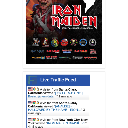
Live Traffic Feed
A visitor from
Santa Clara,
California
viewed "
[ ED FORCE ONE ]
Boeing já tem data…
"
1 min ago
A visitor from
Santa Clara,
California
viewed "
[ANALISE] -
HALLOWED BY THE NAME - IRON…
"
3
mins ago
A visitor from
New York City, New
York
viewed "
IRON MAIDEN BRASIL: RJ
"
4 mins ago