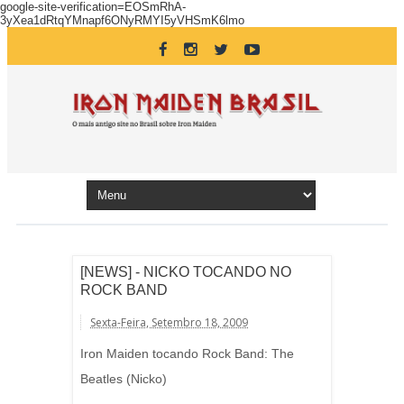
google-site-verification=EOSmRhA-
3yXea1dRtqYMnapf6ONyRMYI5yVHSmK6lmo
[NEWS] - NICKO TOCANDO NO
ROCK BAND
Sexta-Feira, Setembro 18, 2009
Iron Maiden tocando Rock Band: The
Beatles (Nicko)