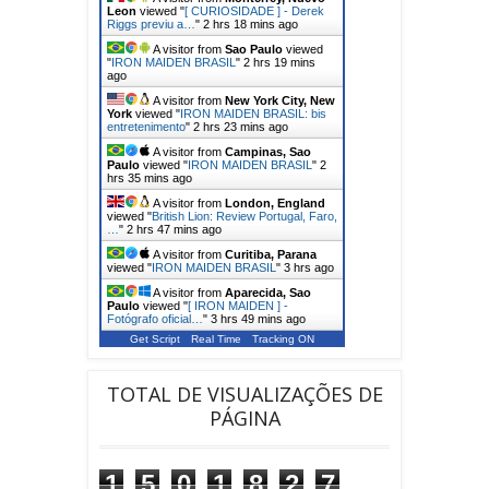
Leon
viewed "
[ CURIOSIDADE ] - Derek
Riggs previu a…
"
2 hrs 18 mins ago
A visitor from
Sao Paulo
viewed
"
IRON MAIDEN BRASIL
"
2 hrs 20 mins
ago
A visitor from
New York City, New
York
viewed "
IRON MAIDEN BRASIL: bis
entretenimento
"
2 hrs 23 mins ago
A visitor from
Campinas, Sao
Paulo
viewed "
IRON MAIDEN BRASIL
"
2
hrs 35 mins ago
A visitor from
London, England
viewed "
British Lion: Review Portugal, Faro,
…
"
2 hrs 47 mins ago
A visitor from
Curitiba, Parana
viewed "
IRON MAIDEN BRASIL
"
3 hrs ago
A visitor from
Aparecida, Sao
Paulo
viewed "
[ IRON MAIDEN ] -
Fotógrafo oficial…
"
3 hrs 49 mins ago
Get Script
Real Time
Tracking ON
TOTAL DE VISUALIZAÇÕES DE
PÁGINA
1
5
0
1
8
2
7