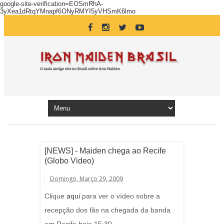
google-site-verification=EOSmRhA-
3yXea1dRtqYMnapf6ONyRMYI5yVHSmK6lmo
[NEWS] - Maiden chega ao Recife
(Globo Video)
Domingo, Março 29, 2009
Clique
aqui
para ver o vídeo sobre a
recepção dos fãs na chegada da banda