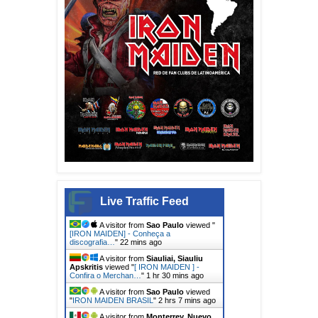
Live Traffic Feed
A visitor from
Sao Paulo
viewed "
[IRON MAIDEN] - Conheça a
discografia…
"
22 mins ago
A visitor from
Siauliai, Siauliu
Apskritis
viewed "
[ IRON MAIDEN ] -
Confira o Merchan…
"
1 hr 30 mins ago
A visitor from
Sao Paulo
viewed
"
IRON MAIDEN BRASIL
"
2 hrs 7 mins ago
A visitor from
Monterrey, Nuevo