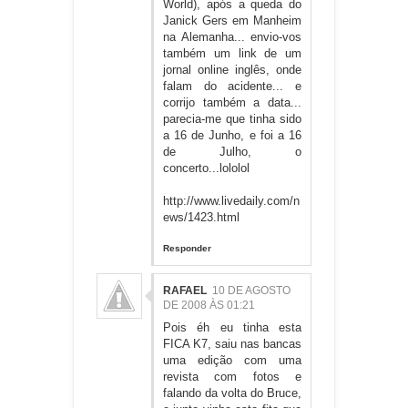
World), após a queda do
Janick Gers em Manheim
na Alemanha... envio-vos
também um link de um
jornal online inglês, onde
falam do acidente... e
corrijo também a data...
parecia-me que tinha sido
a 16 de Junho, e foi a 16
de Julho, o
concerto...lololol
http://www.livedaily.com/n
ews/1423.html
Responder
RAFAEL
10 DE AGOSTO
DE 2008 ÀS 01:21
Pois éh eu tinha esta
FICA K7, saiu nas bancas
uma edição com uma
revista com fotos e
falando da volta do Bruce,