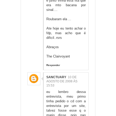
e junto vinha esta fita que
era mto bacana por
sinal....
Roubaram ela ...
Ate hoje eu tento achar o
fdp, mas acho que é
dificil..rsrs
Abraços
The Clairvoyant
Responder
SANCTUARY
10 DE
AGOSTO DE 2008 ÀS
15:53
eu lembro dessa
entrevista, meu primo
tinha pedido o cd com a
entrevista por um site,
talvez fosse esse q o
mario disse, pois nao