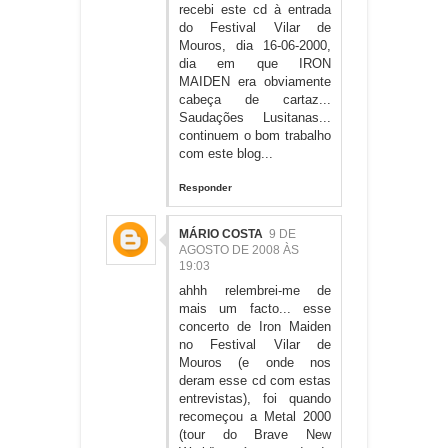
recebi este cd à entrada
do Festival Vilar de
Mouros, dia 16-06-2000,
dia em que IRON
MAIDEN era obviamente
cabeça de cartaz...
Saudações Lusitanas...
continuem o bom trabalho
com este blog...
Responder
MÁRIO COSTA
9 DE
AGOSTO DE 2008 ÀS
19:03
ahhh relembrei-me de
mais um facto... esse
concerto de Iron Maiden
no Festival Vilar de
Mouros (e onde nos
deram esse cd com estas
entrevistas), foi quando
recomeçou a Metal 2000
(tour do Brave New