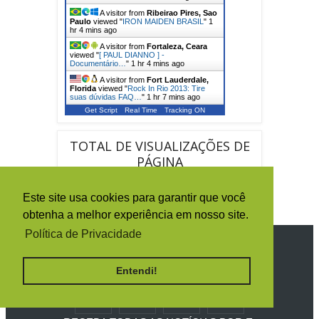
A visitor from
Ribeirao Pires, Sao
Paulo
viewed "
IRON MAIDEN BRASIL
"
1
hr 4 mins ago
A visitor from
Fortaleza, Ceara
viewed "
[ PAUL DIANNO ] -
Documentário…
"
1 hr 4 mins ago
A visitor from
Fort Lauderdale,
Florida
viewed "
Rock In Rio 2013: Tire
suas dúvidas FAQ…
"
1 hr 7 mins ago
Get Script
Real Time
Tracking ON
TOTAL DE VISUALIZAÇÕES DE
PÁGINA
Este site usa cookies para garantir que você
obtenha a melhor experiência em nosso site.
Política de Privacidade
SIGA O IRON MAIDEN BRASIL
Entendi!