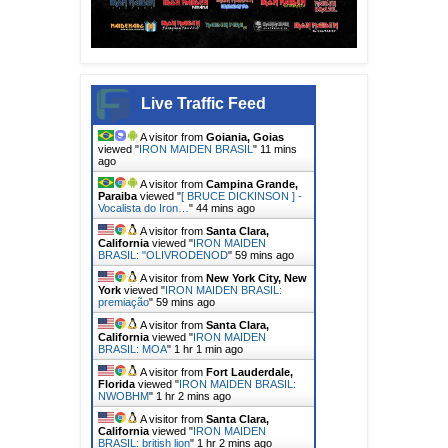
Live Traffic Feed
A visitor from
Goiania, Goias
viewed "
IRON MAIDEN BRASIL
"
11 mins
ago
A visitor from
Campina Grande,
Paraiba
viewed "
[ BRUCE DICKINSON ] -
Vocalista do Iron…
"
44 mins ago
A visitor from
Santa Clara,
California
viewed "
IRON MAIDEN
BRASIL: "OLIVRODENOD
"
59 mins ago
A visitor from
New York City, New
York
viewed "
IRON MAIDEN BRASIL:
premiação
"
59 mins ago
A visitor from
Santa Clara,
California
viewed "
IRON MAIDEN
BRASIL: MOA
"
1 hr 1 min ago
A visitor from
Fort Lauderdale,
Florida
viewed "
IRON MAIDEN BRASIL:
NWOBHM
"
1 hr 2 mins ago
A visitor from
Santa Clara,
California
viewed "
IRON MAIDEN
BRASIL: british lion
"
1 hr 2 mins ago