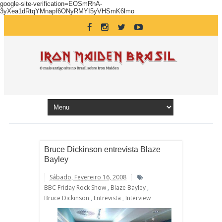
google-site-verification=EOSmRhA-
3yXea1dRtqYMnapf6ONyRMYI5yVHSmK6lmo
Bruce Dickinson entrevista Blaze
Bayley
Sábado, Fevereiro 16, 2008
BBC Friday Rock Show
,
Blaze Bayley
,
Bruce Dickinson
,
Entrevista
,
Interview