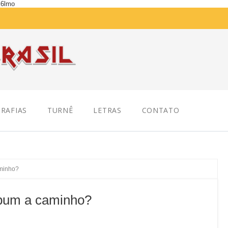
K6lmo
RAFIAS
TURNÊ
LETRAS
CONTATO
aminho?
lbum a caminho?