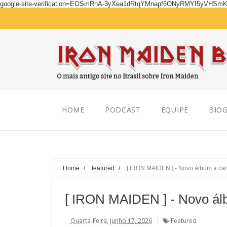
google-site-verification=EOSmRhA-3yXea1dRtqYMnapf6ONyRMYI5yVHSm
Friday, August 07, 2026
HOME
PODCAST
EQUIPE
BIOG
Home
/
featured
/
[ IRON MAIDEN ] - Novo álbum a c
[ IRON MAIDEN ] - Novo á
Quarta-Feira, Junho 17, 2026
Featured