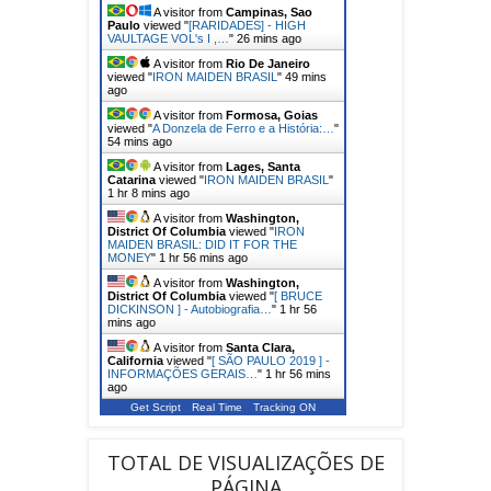
A visitor from
Campinas, Sao
Paulo
viewed "
[RARIDADES] - HIGH
VAULTAGE VOL's I ,…
"
26 mins ago
A visitor from
Rio De Janeiro
viewed "
IRON MAIDEN BRASIL
"
49 mins
ago
A visitor from
Formosa, Goias
viewed "
A Donzela de Ferro e a História:…
"
54 mins ago
A visitor from
Lages, Santa
Catarina
viewed "
IRON MAIDEN BRASIL
"
1 hr 8 mins ago
A visitor from
Washington,
District Of Columbia
viewed "
IRON
MAIDEN BRASIL: DID IT FOR THE
MONEY
"
1 hr 56 mins ago
A visitor from
Washington,
District Of Columbia
viewed "
[ BRUCE
DICKINSON ] - Autobiografia…
"
1 hr 56
mins ago
A visitor from
Santa Clara,
California
viewed "
[ SÃO PAULO 2019 ] -
INFORMAÇÕES GERAIS…
"
1 hr 56 mins
ago
Get Script
Real Time
Tracking ON
TOTAL DE VISUALIZAÇÕES DE
PÁGINA