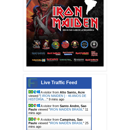
Live Traffic Feed
A visitor from
Alto Santo, Acre
viewed "
[ IRON MAIDEN ] - 46 ANOS DE
HISTÓRIA…
"
9 mins ago
A visitor from
Santo Andre, Sao
Paulo
viewed "
IRON MAIDEN BRASIL
"
11
mins ago
A visitor from
Campinas, Sao
Paulo
viewed "
IRON MAIDEN BRASIL
"
25
mins ago