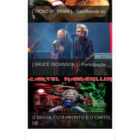
[ NICKO MCBRAIN ] - Escolhendo as
3...
[ BRUCE DICKINSON ] - Participação ...
O BRASIL ESTÁ PRONTO E O CARTEL
DE ...