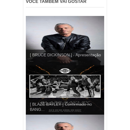
VOCÊ TAMBÉM VAI GOSTAR
[ BRUCE DICKINSON ] - Apresentação
...
[ BLAZE BAYLEY ] Confirmado no
BANG...