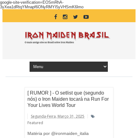
google-site-verification=EOSmRhA-
3yXea1dRtqYMnapf6ONyRMYI5yVHSmK6lmo
[ RUMOR ] - O setlist que (segundo
nós) o Iron Maiden tocará na Run For
Your Lives World Tour
Segunda-Feira, Março 31, 2025
Featured
Matéria por @ironmaiden_italia