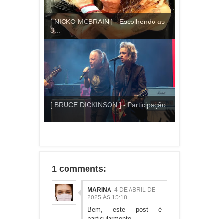
[ NICKO MCBRAIN ] - Escolhendo as
3...
[ BRUCE DICKINSON ] - Participação ...
1 comments:
MARINA
4 DE ABRIL DE
2025 ÀS 15:18
Bem, este post é
particularmente