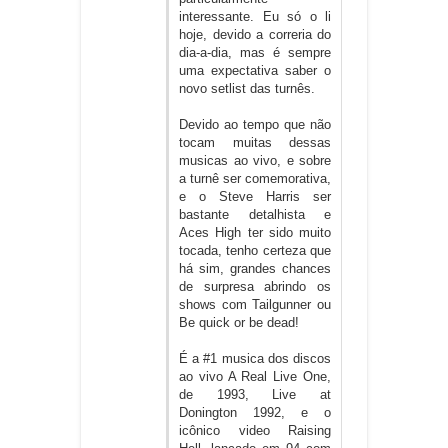
interessante. Eu só o li
hoje, devido a correria do
dia-a-dia, mas é sempre
uma expectativa saber o
novo setlist das turnês.
Devido ao tempo que não
tocam muitas dessas
musicas ao vivo, e sobre
a turnê ser comemorativa,
e o Steve Harris ser
bastante detalhista e
Aces High ter sido muito
tocada, tenho certeza que
há sim, grandes chances
de surpresa abrindo os
shows com Tailgunner ou
Be quick or be dead!
É a #1 musica dos discos
ao vivo A Real Live One,
de 1993, Live at
Donington 1992, e o
icônico video Raising