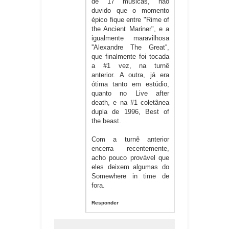
de 17 musicas, não
duvido que o momento
épico fique entre "Rime of
the Ancient Mariner", e a
igualmente maravilhosa
''Alexandre The Great'',
que finalmente foi tocada
a #1 vez, na turnê
anterior. A outra, já era
ótima tanto em estúdio,
quanto no Live after
death, e na #1 coletânea
dupla de 1996, Best of
the beast.
Com a turnê anterior
encerra recentemente,
acho pouco provável que
eles deixem algumas do
Somewhere in time de
fora.
Responder