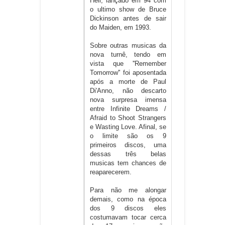
Hell, lançado em 94 com
o ultimo show de Bruce
Dickinson antes de sair
do Maiden, em 1993.
Sobre outras musicas da
nova turnê, tendo em
vista que ''Remember
Tomorrow'' foi aposentada
após a morte de Paul
Di'Anno, não descarto
nova surpresa imensa
entre Infinite Dreams /
Afraid to Shoot Strangers
e Wasting Love. Afinal, se
o limite são os 9
primeiros discos, uma
dessas três belas
musicas tem chances de
reaparecerem.
Para não me alongar
demais, como na época
dos 9 discos eles
costumavam tocar cerca