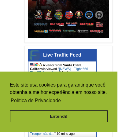
Live Traffic Feed
A visitor from
Santa Clara,
California
viewed "
[NEWS] - Flight 666 -
The CD Artwork -…
"
2 mins ago
A visitor from
Washington,
District Of Columbia
viewed "
[NEWS] -
Este site usa cookies para garantir que você
DIÁRIO DE KEVIN SHIRLEY -…
"
4 mins
ago
obtenha a melhor experiência em nosso site.
A visitor from
Miami, Florida
Política de Privacidade
viewed "
IRON MAIDEN BRASIL: fãs
antigos
"
7 mins ago
A visitor from
Fort Lauderdale,
Florida
viewed "
IRON MAIDEN BRASIL:
Entendi!
serie
"
9 mins ago
A visitor from
Fort Lauderdale,
Florida
viewed "
IRON MAIDEN: The
Trooper não é…
"
10 mins ago