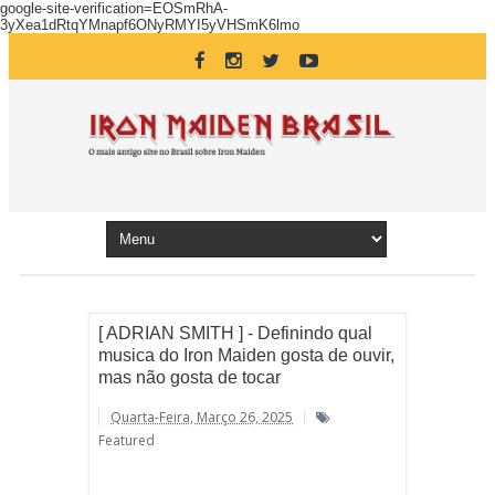
google-site-verification=EOSmRhA-
3yXea1dRtqYMnapf6ONyRMYI5yVHSmK6lmo
[ ADRIAN SMITH ] - Definindo qual
musica do Iron Maiden gosta de ouvir,
mas não gosta de tocar
Quarta-Feira, Março 26, 2025
Featured