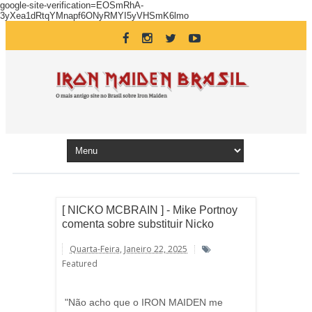
google-site-verification=EOSmRhA-
3yXea1dRtqYMnapf6ONyRMYI5yVHSmK6lmo
[ NICKO MCBRAIN ] - Mike Portnoy
comenta sobre substituir Nicko
Quarta-Feira, Janeiro 22, 2025
Featured
"Não acho que o IRON MAIDEN me