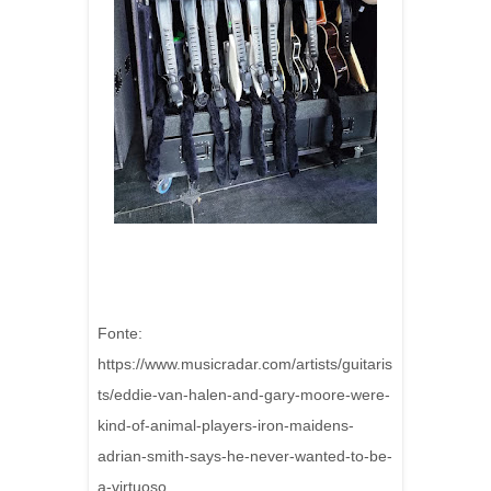
Fonte:
https://www.musicradar.com/artists/guitaris
ts/eddie-van-halen-and-gary-moore-were-
kind-of-animal-players-iron-maidens-
adrian-smith-says-he-never-wanted-to-be-
a-virtuoso