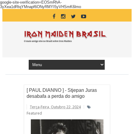
google-site-verification=EOSmRhA-
3yXea1dRtqYMnapf6ONyRMYI5yVHSmK6lmo
[ PAUL DIANNO ] - Stjepan Juras
desabafa a perda do amigo
Terça-Feira, Outubro 22, 2024
Featured