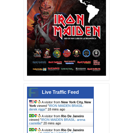
Live Traffic Feed
A visitor from
New York City, New
York
viewed "
IRON MAIDEN BRASIL:
derek riggs
"
18 mins ago
A visitor from
Rio De Janeiro
viewed "
IRON MAIDEN BRASIL: arena
castelão
"
20 mins ago
A visitor from
Rio De Janeiro