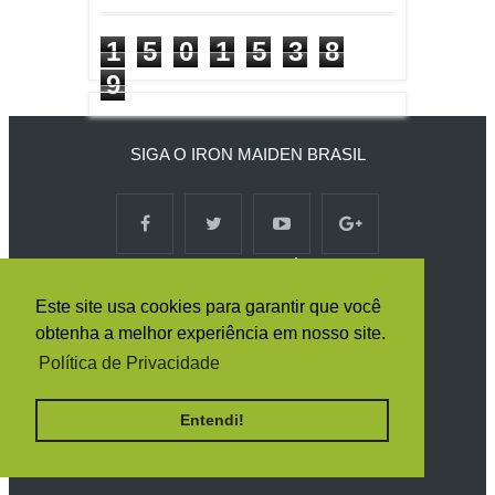
1
5
0
1
5
3
8
9
SIGA O IRON MAIDEN BRASIL
RECEBA TODAS AS NOTÍCIAS POR E-
MAIL
Este site usa cookies para garantir que você
obtenha a melhor experiência em nosso site.
Política de Privacidade
Entendi!