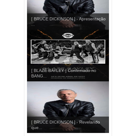
[ BRUCE DICKINSON ] - Apresentação
...
[ BLAZE BAYLEY ] Confirmado no
BANG...
[ BRUCE DICKINSON ] - Revelando
que...