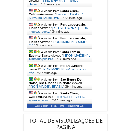
viewed "
[ STEVE HARRIS ] - Steve
Harris…
"
33 mins ago
A visitor from
Santa Clara,
California
viewed "
Dance of Death 5.1
Surround Sound DVD…
"
33 mins ago
A visitor from
Fort Lauderdale,
Florida
viewed "
[ STEVE HARRIS ] - Oito
músicas que…
"
34 mins ago
A visitor from
Fort Lauderdale,
Florida
viewed "
IRON MAIDEN BRASIL:
#31
"
35 mins ago
A visitor from
Santa Teresa,
Espirito Santo
viewed "
[ IRON MAIDEN ] :
A história por trás…
"
36 mins ago
A visitor from
Rio De Janeiro
viewed "
[ IRON MAIDEN ] - A história por
trás…
"
38 mins ago
A visitor from
Sao Bento Do
Norte, Rio Grande Do Norte
viewed
"
IRON MAIDEN BRASIL
"
39 mins ago
A visitor from
Santa Clara,
California
viewed "
Iron Maiden: Assista
agora ao novo…
"
47 mins ago
Get Script
Real Time
Tracking ON
TOTAL DE VISUALIZAÇÕES DE
PÁGINA