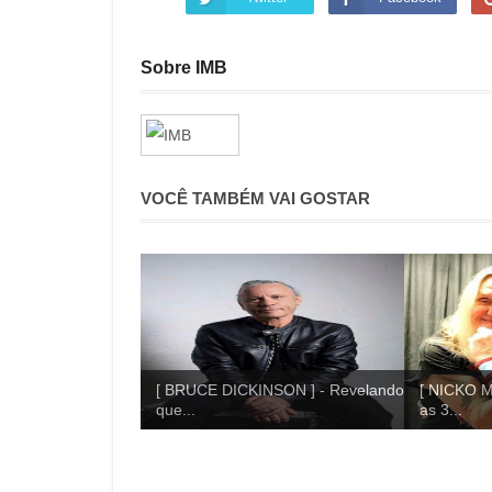
Sobre IMB
VOCÊ TAMBÉM VAI GOSTAR
[ BRUCE DICKINSON ] - Revelando
[ NICKO M
que...
as 3...