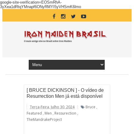
google-site-verification=EOSmRhA-
3yXea1dRtqYMnapf6ONyRMYI5yVHSmK6lmo
[ BRUCE DICKINSON ] - O vídeo de
Resurrection Men já está disponível
Terça-Feira, Julho 30, 2024
Bruce
,
Featured
,
Men
,
Ressurection
,
TheMandrakeProject