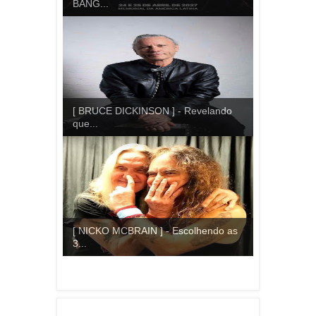
BANG...
[ BRUCE DICKINSON ] - Revelando
que...
[ NICKO MCBRAIN ] - Escolhendo as
3...