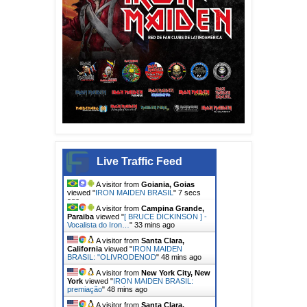
Live Traffic Feed
A visitor from
Goiania, Goias
viewed "
IRON MAIDEN BRASIL
"
8 secs
ago
A visitor from
Campina Grande,
Paraiba
viewed "
[ BRUCE DICKINSON ] -
Vocalista do Iron…
"
33 mins ago
A visitor from
Santa Clara,
California
viewed "
IRON MAIDEN
BRASIL: "OLIVRODENOD
"
48 mins ago
A visitor from
New York City, New
York
viewed "
IRON MAIDEN BRASIL:
premiação
"
48 mins ago
A visitor from
Santa Clara,