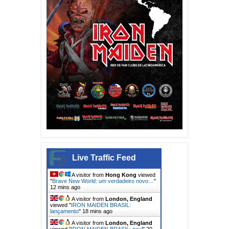
Live Traffic Feed
A visitor from
Hong Kong
viewed
"
Brave New World: um verdadeiro novo…
"
12 mins ago
A visitor from
London, England
viewed "
IRON MAIDEN BRASIL:
lançamento
"
18 mins ago
A visitor from
London, England