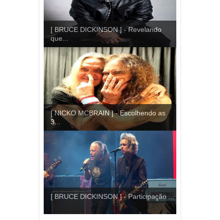
[ BRUCE DICKINSON ] - Revelando
que...
[ NICKO MCBRAIN ] - Escolhendo as
3...
[ BRUCE DICKINSON ] - Participação ...