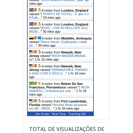
viewed "
IRON MAIDEN BRASIL: paul
"
20
mins ago
A visitor from
London, England
viewed "
[ PONTO DE VISTA ] - O que é o
FÃ de…
"
23 mins ago
A visitor from
London, England
viewed "
[DVD] - LIVE IN HELLCIFE 2011 -
IRON…
"
30 mins ago
A visitor from
Medellin, Antioquia
viewed "
Steve Harris: Explicando o titulo
do…
"
39 mins ago
A visitor from
Newark, New
Jersey
viewed "
IRON MAIDEN BRASIL:
pe
"
1 hr 15 mins ago
A visitor from
Newark, New
Jersey
viewed "
SEMANA PAUL DIANNO -
5 DIAS COM O IDOLO…
"
1 hr 19 mins
ago
A visitor from
Belem De Sao
Francisco, Pernambuco
viewed "
[ IRON
MAIDEN ] : A história por trás…
"
1 hr 29
mins ago
A visitor from
Fort Lauderdale,
Florida
viewed "
Assista Show da banda
em 3D - IRON…
"
1 hr 34 mins ago
Get Script
Real Time
Tracking ON
TOTAL DE VISUALIZAÇÕES DE