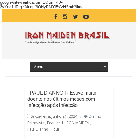
google-site-verification=EOSmRhA-
3yXea1dRtqYMnapf6ONyRMYI5yVHSmK6lmo
[ PAUL DIANNO ] - Estive muito
doente nos últimos meses com
infecção após infecção
Sexta-Feira, Junho 21, 2024
Dianno
,
Entrevista
,
Featured
,
IRON MAIDEN
,
Paul Dianno
,
Tour