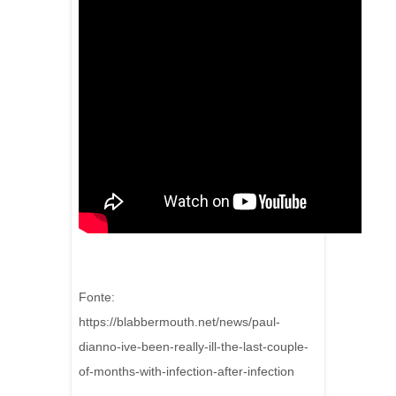
Fonte:
https://blabbermouth.net/news/paul-
dianno-ive-been-really-ill-the-last-couple-
of-months-with-infection-after-infection