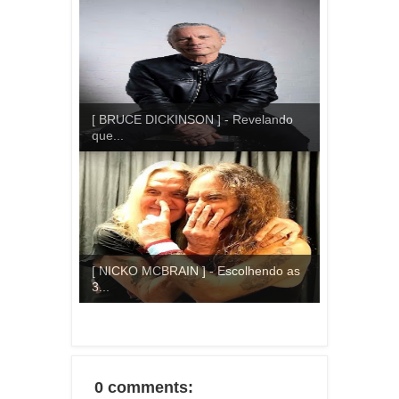
[ BRUCE DICKINSON ] - Revelando
que...
[ NICKO MCBRAIN ] - Escolhendo as
3...
0 comments: