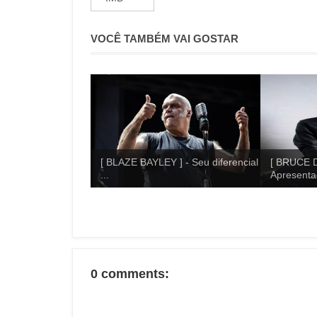
VOCÊ TAMBÉM VAI GOSTAR
[ BLAZE BAYLEY ] - Seu diferencial
[ BRUCE D
...
Apresentaç
0 comments: