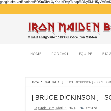
google-site-verification=EOSmRhA-3yXea1dRtqYMnapf6ONyRMYI5yVHSm
Sunday, August 09, 2026
HOME
PODCAST
EQUIPE
BIOG
Home
/
featured
/
[ BRUCE DICKINSON ] - SORTEIO
[ BRUCE DICKINSON ] - 
Segunda-Feira, Abril 01, 2024
Featured