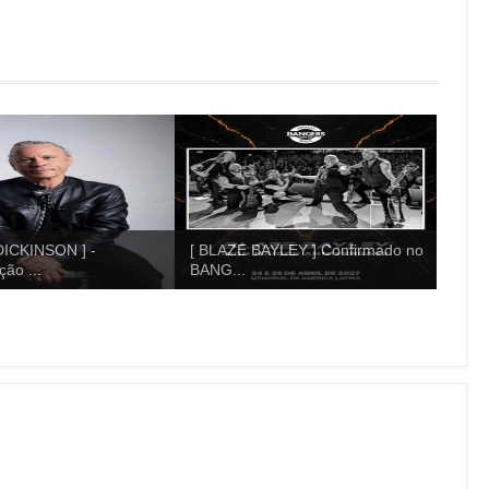
ICKINSON ] -
[ BLAZE BAYLEY ] Confirmado no
ão ...
BANG...