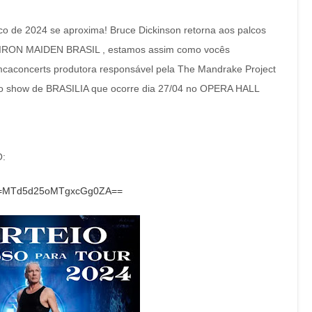
 de 2024 se aproxima! Bruce Dickinson retorna aos palcos
do IRON MAIDEN BRASIL , estamos assim como vocês
mcaconcerts produtora responsável pela The Mandrake Project
 o show de BRASILIA que ocorre dia 27/04 no OPERA HALL
O:
gsh=MTd5d25oMTgxcGg0ZA==