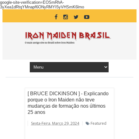
google-site-verification=EOSmRhA-
3yXea1dRtqYMnapf6ONyRMYI5yVHSmK6lmo
[ BRUCE DICKINSON ] - Explicando
porque o Iron Maiden não teve
mudanças de formação nos últimos
25 anos
Sexta-Feira, Março 29, 2024
Featured