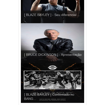
[ BLAZE BAYLEY ] - Seu diferencial ...
[ BRUCE DICKINSON ] - Apresentação
...
[ BLAZE BAYLEY ] Confirmado no
BANG...