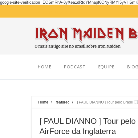
google-site-verification=EOSmRhA-3yXea1dRtqYMnapf6ONyRMYI5yVHSm
Saturday, August 08, 2026
HOME
PODCAST
EQUIPE
BIOG
Home
/
featured
/
[ PAUL DIANNO ] Tour pelo Brasil 🇧
[ PAUL DIANNO ] Tour pelo 
AirForce da Inglaterra