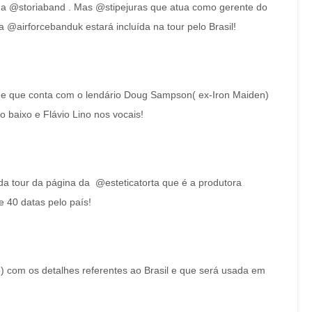
 a @storiaband . Mas @stipejuras que atua como gerente do
a @airforcebanduk estará incluída na tour pelo Brasil!
2 e que conta com o lendário Doug Sampson( ex-Iron Maiden)
o baixo e Flávio Lino nos vocais!
o da tour da página da @esteticatorta que é a produtora
e 40 datas pelo país!
o) com os detalhes referentes ao Brasil e que será usada em