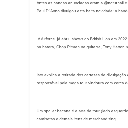
Antes as bandas anunciadas eram a @noturnall e
Paul Di'Anno divulgou esta baita novidade: a band
A Airforce já abriu shows do British Lion em 202
na batera, Chop Pitman na guitarra, Tony Hatton n
Isto explica a retirada dos cartazes de divulgaçã
responsável pela mega tour vindoura com cerca d
Um spoiler bacana é a arte da tour (lado esquerd
camisetas e demais itens de merchandising.