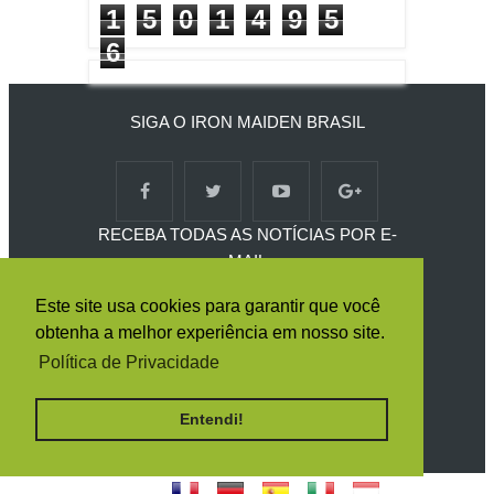
1
5
0
1
4
9
5
6
SIGA O IRON MAIDEN BRASIL
RECEBA TODAS AS NOTÍCIAS POR E-
MAIL
Este site usa cookies para garantir que você
obtenha a melhor experiência em nosso site.
Política de Privacidade
Entendi!