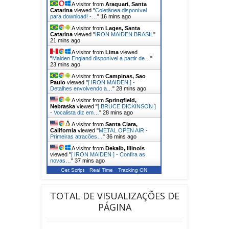
A visitor from
Araquari, Santa
Catarina
viewed "
Coletânea disponível
para download! -…
"
16 mins ago
A visitor from
Lages, Santa
Catarina
viewed "
IRON MAIDEN BRASIL
"
21 mins ago
A visitor from
Lima
viewed
"
Maiden England disponível a partir de…
"
23 mins ago
A visitor from
Campinas, Sao
Paulo
viewed "
[ IRON MAIDEN ] -
Detalhes envolvendo a…
"
28 mins ago
A visitor from
Springfield,
Nebraska
viewed "
[ BRUCE DICKINSON ]
- Vocalista diz em…
"
28 mins ago
A visitor from
Santa Clara,
California
viewed "
METAL OPEN AIR -
Primeiras atracões…
"
36 mins ago
A visitor from
Dekalb, Illinois
viewed "
[ IRON MAIDEN ] - Confira as
novas…
"
37 mins ago
Get Script
Real Time
Tracking ON
TOTAL DE VISUALIZAÇÕES DE
PÁGINA