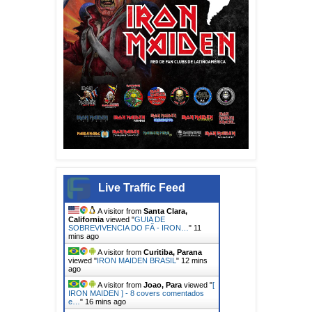
Live Traffic Feed
A visitor from
Santa Clara,
California
viewed "
GUIA DE
SOBREVIVENCIA DO FÃ - IRON…
"
11
mins ago
A visitor from
Curitiba, Parana
viewed "
IRON MAIDEN BRASIL
"
12 mins
ago
A visitor from
Joao, Para
viewed "
[
IRON MAIDEN ] - 8 covers comentados
e…
"
16 mins ago