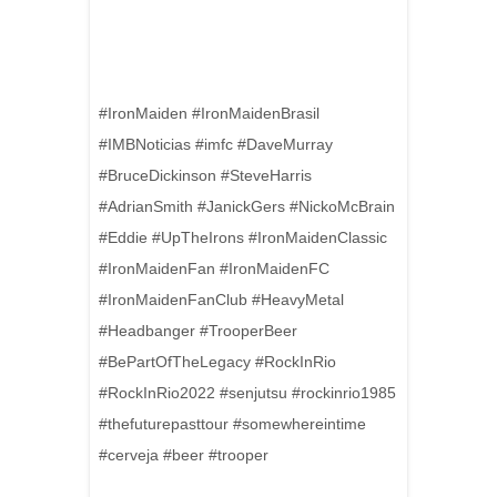
#IronMaiden #IronMaidenBrasil
#IMBNoticias #imfc #DaveMurray
#BruceDickinson #SteveHarris
#AdrianSmith #JanickGers #NickoMcBrain
#Eddie #UpTheIrons #IronMaidenClassic
#IronMaidenFan #IronMaidenFC
#IronMaidenFanClub #HeavyMetal
#Headbanger #TrooperBeer
#BePartOfTheLegacy #RockInRio
#RockInRio2022 #senjutsu #rockinrio1985
#thefuturepasttour #somewhereintime
#cerveja #beer #trooper