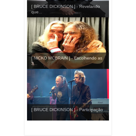
[ BRUCE DICKINSON ] - Revelando
que...
[ NICKO MCBRAIN ] - Escolhendo as
3...
[ BRUCE DICKINSON ] - Participação ...