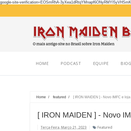
google-site-verification=EOSmRhA-3yXea1dRtqYMnapf6ONyRMYI5yVHSm
Thursday, August 06, 2026
HOME
PODCAST
EQUIPE
BIOG
Home
/
featured
/
[ IRON MAIDEN ] - Novo IMFC e loja o
[ IRON MAIDEN ] - Novo IMFC
Terça-Feira, Março 21, 2023
Featured