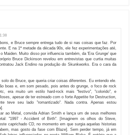
1:38
 bons, e Bruce sempre entrega tudo de si nas coisas que faz. Por
tente. E na 1ª metade da década 90s, ele fez experimentações até,
o Maiden. Muito disso por influencia também, da 'Era Grunge' que
próprio Bruce Dickinson revelou em entrevistas que curtia muitas
 contratou Jack Endino na produção do Skunkworks. Era o cara da
a solo do Bruce, que queria criar coisas diferentes. Eu entendo ele.
ão boas e, em som pesado, pois antes do grunge, o foco de rock
 era muito um estilo hard-rock mais ''festivo'', ''colorido'', e
Roses, apesar de ter estreado com o forte Appetite for Destruction,
te teve seu lado ''romantizado''. Nada contra. Apenas estou
].
ar ao Metal, convida Adrian Smith e lança um de seus melhores
tal: ''1997 - Accident of Birth''. [Imaginem os olhos do Steve,
este caprichado CD, no momento em que surgia aquelas historias
sabem, mas gosto da fase com Blaze]. Sem perder tempo, já em
ob letras influenciadas no poeta William Blake. É notório que a