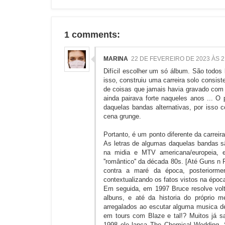
1 comments:
MARINA
22 DE FEVEREIRO DE 2023 ÀS 2
Difícil escolher um só álbum. São todos
isso, construiu uma carreira solo consis
de coisas que jamais havia gravado com 
ainda pairava forte naqueles anos ... O 
daquelas bandas alternativas, por isso
cena grunge.
Portanto, é um ponto diferente da carreir
As letras de algumas daquelas bandas s
na midia e MTV americana/europeia, etc,
''romântico'' da década 80s. [Até Guns n 
contra a maré da época, posteriormen
contextualizando os fatos vistos na época
Em seguida, em 1997 Bruce resolve volt
albuns, e até da historia do próprio me
arregalados ao escutar alguma musica d
em tours com Blaze e tal!? Muitos já 
1998 ele lança The Chemical Wedding. S