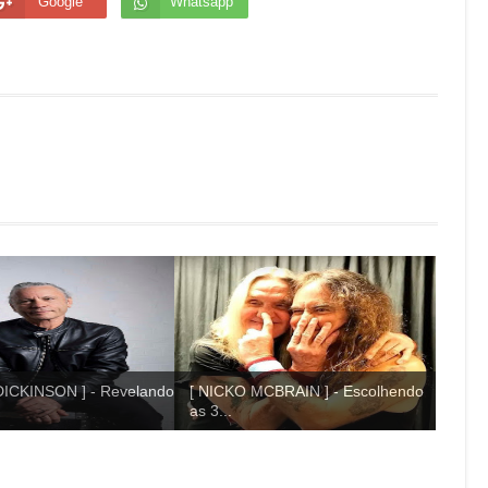
Google
Whatsapp
ICKINSON ] - Revelando
[ NICKO MCBRAIN ] - Escolhendo
as 3...