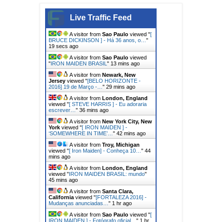
Live Traffic Feed
A visitor from
Sao Paulo
viewed "
[
BRUCE DICKINSON ] - Há 36 anos, o…
"
21 secs ago
A visitor from
Sao Paulo
viewed
"
IRON MAIDEN BRASIL
"
13 mins ago
A visitor from
Newark, New
Jersey
viewed "
[BELO HORIZONTE -
2016] 19 de Março -…
"
29 mins ago
A visitor from
London, England
viewed "
[ STEVE HARRIS ] - Eu adoraria
escrever…
"
36 mins ago
A visitor from
New York City, New
York
viewed "
[ IRON MAIDEN ] -
‘SOMEWHERE IN TIME’…
"
42 mins ago
A visitor from
Troy, Michigan
viewed "
[ Iron Maiden] - Conheça 10…
"
44
mins ago
A visitor from
London, England
viewed "
IRON MAIDEN BRASIL: mundo
"
45 mins ago
A visitor from
Santa Clara,
California
viewed "
[FORTALEZA 2016] -
Mudanças anunciadas…
"
1 hr ago
A visitor from
Sao Paulo
viewed "
[
IRON MAIDEN ] - Fotógrafo oficial…
"
1 hr