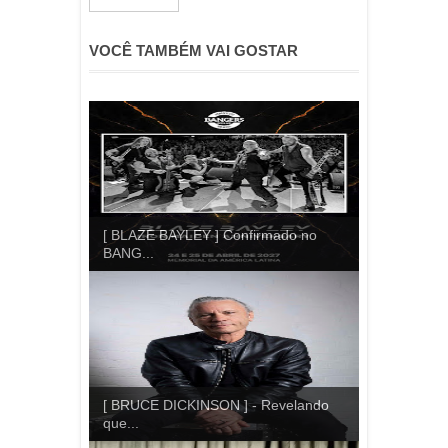
VOCÊ TAMBÉM VAI GOSTAR
[ BLAZE BAYLEY ] Confirmado no
BANG...
[ BRUCE DICKINSON ] - Revelando
que...