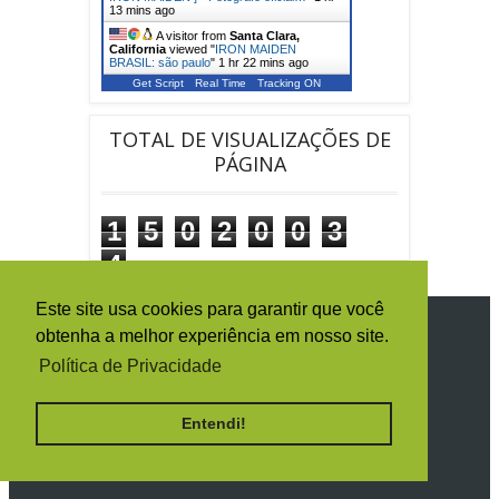
13 mins ago
A visitor from
Santa Clara,
California
viewed "
IRON MAIDEN
BRASIL: são paulo
"
1 hr 22 mins ago
Get Script
Real Time
Tracking ON
TOTAL DE VISUALIZAÇÕES DE
PÁGINA
1
5
0
2
0
0
3
4
Este site usa cookies para garantir que você
SIGA O IRON MAIDEN BRASIL
obtenha a melhor experiência em nosso site.
Política de Privacidade
Entendi!
RECEBA TODAS AS NOTÍCIAS POR E-
MAIL