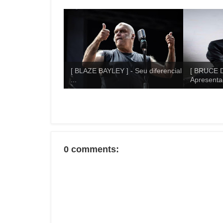
[ BLAZE BAYLEY ] - Seu diferencial
[ BRUCE D
...
Apresentaç
0 comments: