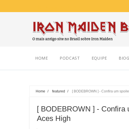
Friday, August 07, 2026
HOME
PODCAST
EQUIPE
BIOG
Home
/
featured
/
[ BODEBROWN ] - Confira um spoiler
[ BODEBROWN ] - Confira u
Aces High