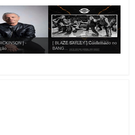
ICKINSON ] -
[ BLAZE BAYLEY ] Confirmado no
ão ...
BANG...