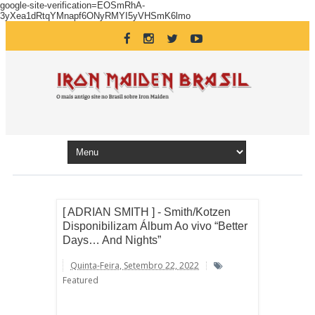
google-site-verification=EOSmRhA-
3yXea1dRtqYMnapf6ONyRMYI5yVHSmK6lmo
[ ADRIAN SMITH ] - Smith/Kotzen
Disponibilizam Álbum Ao vivo “Better
Days… And Nights”
Quinta-Feira, Setembro 22, 2022
Featured