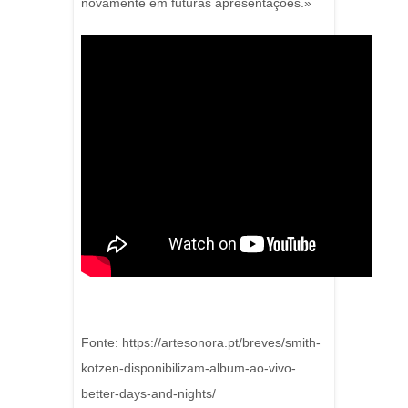
novamente em futuras apresentações.»
Fonte: https://artesonora.pt/breves/smith-
kotzen-disponibilizam-album-ao-vivo-
better-days-and-nights/