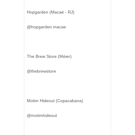
Hopgarden (Macaé - RJ)
@hopgarden.macae
The Brew Store (Méier)
@thebrewstore
Motim Hideout (Copacabana)
@motimhideout