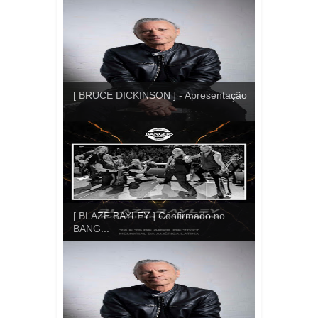
[ BRUCE DICKINSON ] - Apresentação
...
[ BLAZE BAYLEY ] Confirmado no
BANG...