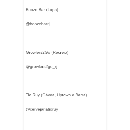
Booze Bar (Lapa)
@boozebarrj
Growlers2Go (Recreio)
@growlers2go_rj
Tio Ruy (Gávea, Uptown e Barra)
@cervejariatioruy