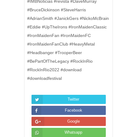
#IMBNoticias #revista #DaveMurray
#BruceDickinson #SteveHarris
#AdrianSmith #JanickGers #NickoMcBrain
#Eddie #UpTheIrons #IronMaidenClassic
#IronMaidenFan #IronMaidenFC
#IronMaidenFanClub #HeavyMetal
#Headbanger #TrooperBeer
#BePartOfTheLegacy #RockInRio
#RockInRio2022 #download
#downloadfestival
Twitter
Facebook
Google
Whatsapp