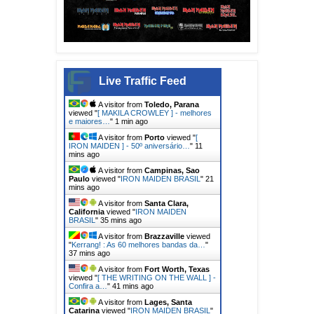
Live Traffic Feed
A visitor from
Toledo, Parana
viewed "
[ MAKILA CROWLEY ] - melhores
e maiores…
"
1 min ago
A visitor from
Porto
viewed "
[
IRON MAIDEN ] - 50º aniversário…
"
11
mins ago
A visitor from
Campinas, Sao
Paulo
viewed "
IRON MAIDEN BRASIL
"
21
mins ago
A visitor from
Santa Clara,
California
viewed "
IRON MAIDEN
BRASIL
"
35 mins ago
A visitor from
Brazzaville
viewed
"
Kerrang! : As 60 melhores bandas da…
"
37 mins ago
A visitor from
Fort Worth, Texas
viewed "
[ THE WRITING ON THE WALL ] -
Confira a…
"
41 mins ago
A visitor from
Lages, Santa
Catarina
viewed "
IRON MAIDEN BRASIL
"