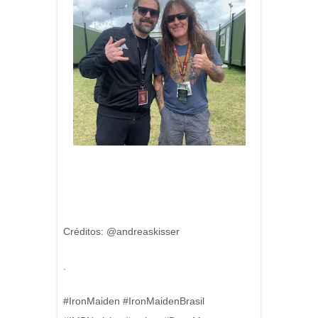
Créditos: @andreaskisser
.
#IronMaiden #IronMaidenBrasil