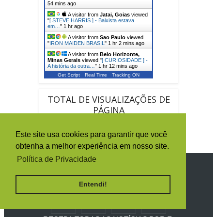
54 mins ago
A visitor from
Jatai, Goias
viewed
"
[ STEVE HARRIS ] - Baixista estava
em…
"
1 hr ago
A visitor from
Sao Paulo
viewed
"
IRON MAIDEN BRASIL
"
1 hr 2 mins ago
A visitor from
Belo Horizonte,
Minas Gerais
viewed "
[ CURIOSIDADE ] -
A história da outra…
"
1 hr 12 mins ago
Get Script
Real Time
Tracking ON
TOTAL DE VISUALIZAÇÕES DE
PÁGINA
Este site usa cookies para garantir que você
obtenha a melhor experiência em nosso site.
Política de Privacidade
SIGA O IRON MAIDEN BRASIL
Entendi!