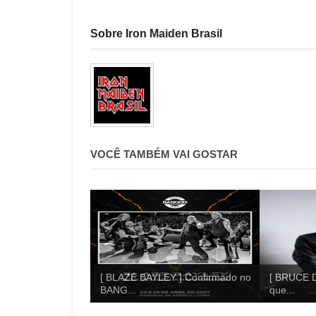
Sobre Iron Maiden Brasil
VOCÊ TAMBÉM VAI GOSTAR
[ BLAZE BAYLEY ] Confirmado no
[ BRUCE D
BANG...
que...