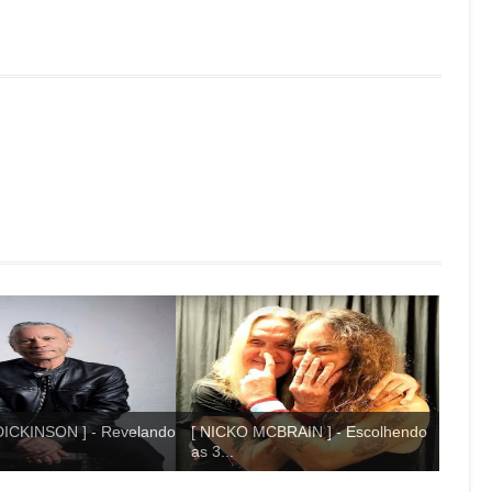
ICKINSON ] - Revelando
[ NICKO MCBRAIN ] - Escolhendo
as 3...