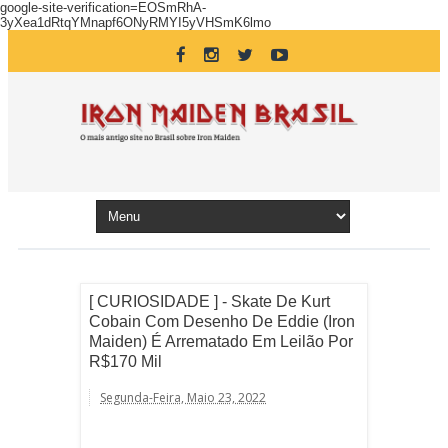
google-site-verification=EOSmRhA-
3yXea1dRtqYMnapf6ONyRMYI5yVHSmK6lmo
[ CURIOSIDADE ] - Skate De Kurt
Cobain Com Desenho De Eddie (Iron
Maiden) É Arrematado Em Leilão Por
R$170 Mil
Segunda-Feira, Maio 23, 2022