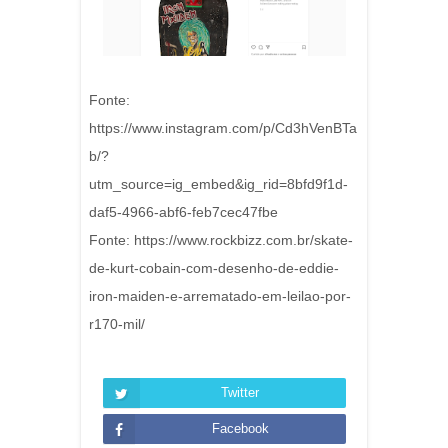
Fonte:
https://www.instagram.com/p/Cd3hVenBTa
b/?
utm_source=ig_embed&ig_rid=8bfd9f1d-
daf5-4966-abf6-feb7cec47fbe
Fonte: https://www.rockbizz.com.br/skate-
de-kurt-cobain-com-desenho-de-eddie-
iron-maiden-e-arrematado-em-leilao-por-
r170-mil/
Twitter
Facebook