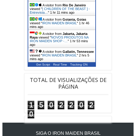
A visitor from
Rio De Janeiro
viewed "
[ CHILDREN OF THE BEAST ] -
Entrevista…
"
1 hr 11 mins ago
A visitor from
Goiania, Goias
viewed "
IRON MAIDEN BRASIL
"
1 hr 46
mins ago
A visitor from
Jakarta, Jakarta
Raya
viewed "
NOVOS PRODUTOS NA
IRON MAIDEN SHOP -…
"
1 hr 53 mins
ago
A visitor from
Gallatin, Tennessee
viewed "
IRON MAIDEN BRASIL
"
2 hrs 5
mins ago
Get Script
Real Time
Tracking ON
TOTAL DE VISUALIZAÇÕES DE
PÁGINA
1
5
0
2
2
0
2
0
SIGA O IRON MAIDEN BRASIL