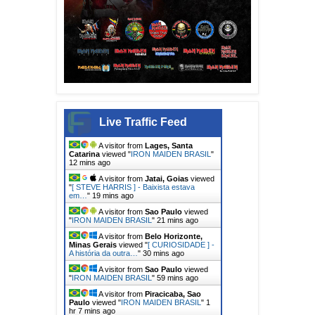
Live Traffic Feed
A visitor from
Lages, Santa
Catarina
viewed "
IRON MAIDEN BRASIL
"
12 mins ago
A visitor from
Jatai, Goias
viewed
"
[ STEVE HARRIS ] - Baixista estava
em…
"
19 mins ago
A visitor from
Sao Paulo
viewed
"
IRON MAIDEN BRASIL
"
21 mins ago
A visitor from
Belo Horizonte,
Minas Gerais
viewed "
[ CURIOSIDADE ] -
A história da outra…
"
31 mins ago
A visitor from
Sao Paulo
viewed
"
IRON MAIDEN BRASIL
"
59 mins ago
A visitor from
Piracicaba, Sao
Paulo
viewed "
IRON MAIDEN BRASIL
"
1
hr 7 mins ago