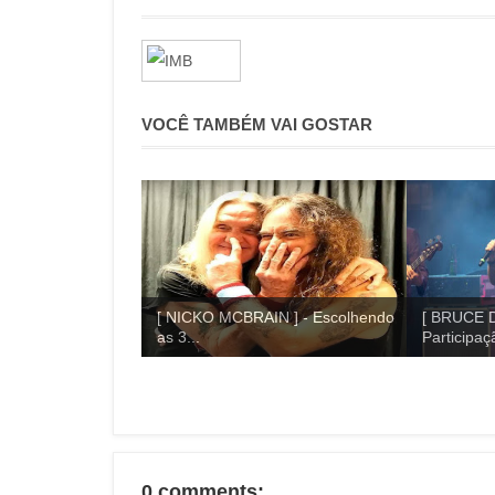
VOCÊ TAMBÉM VAI GOSTAR
[ NICKO MCBRAIN ] - Escolhendo
[ BRUCE D
as 3...
Participaçã
0 comments: