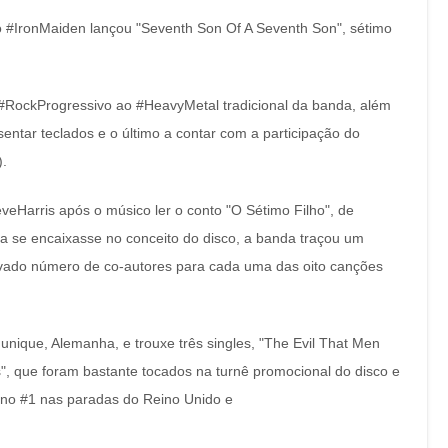
 o #IronMaiden lançou "Seventh Son Of A Seventh Son", sétimo
 #RockProgressivo ao #HeavyMetal tradicional da banda, além
sentar teclados e o último a contar com a participação do
).
teveHarris após o músico ler o conto "O Sétimo Filho", de
a se encaixasse no conceito do disco, a banda traçou um
levado número de co-autores para cada uma das oito canções
nique, Alemanha, e trouxe três singles, "The Evil That Men
s", que foram bastante tocados na turnê promocional do disco e
 no #1 nas paradas do Reino Unido e