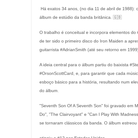
Há exatos 34 anos, (no dia 11 de abril de 1988):
álbum de estúdio da banda britânica. 🇬🇧
O trabalho é conceitual e incorpora elementos do
de ter sido o primeiro disco do Iron Maiden a apre
guitarrista #AdrianSmith (até seu retorno em 1999
A ideia central para o álbum partiu do baixista #S
#OrsonScottCard, e, para garantir que cada músic
esboço básico para a história, resultando num e
do álbum.
"Seventh Son Of A Seventh Son" foi gravado em Mu
Do", "The Clairvoyant" e "Can I Play With Madnes
se tornaram clássicos da banda. O álbum estreou