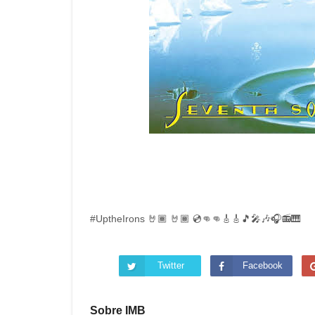
#UptheIrons 🤘🏾 🤘🏾 💿👊👊🎸🎸🎵🎤🎶🎧📻🎹
Twitter
Facebook
Sobre IMB