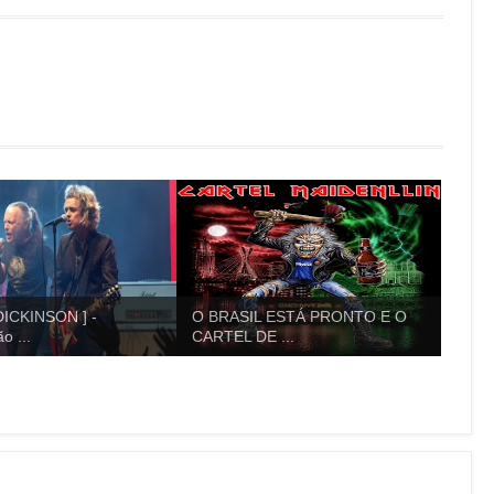
ICKINSON ] -
O BRASIL ESTÁ PRONTO E O
o ...
CARTEL DE ...