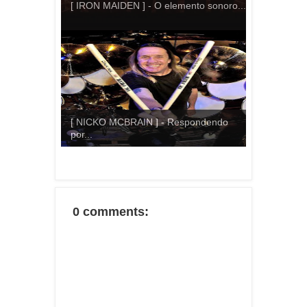
[ IRON MAIDEN ] - O elemento sonoro...
[ NICKO MCBRAIN ] - Respondendo
por...
0 comments: