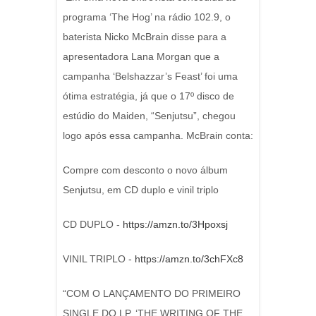
programa ‘The Hog’ na rádio 102.9, o
baterista Nicko McBrain disse para a
apresentadora Lana Morgan que a
campanha ‘Belshazzar’s Feast’ foi uma
ótima estratégia, já que o 17º disco de
estúdio do Maiden, “Senjutsu”, chegou
logo após essa campanha. McBrain conta:
Compre com desconto o novo álbum
Senjutsu, em CD duplo e vinil triplo
CD DUPLO -
https://amzn.to/3Hpoxsj
VINIL TRIPLO -
https://amzn.to/3chFXc8
“COM O LANÇAMENTO DO PRIMEIRO
SINGLE DO LP, ‘THE WRITING OF THE