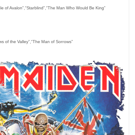
sle of Avalon”,“Starblind”,“The Man Who Would Be King”
 of the Valley”,“The Man of Sorrows”