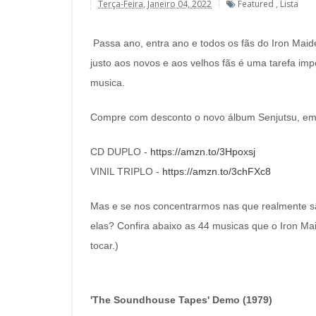
Terça-Feira, Janeiro 04, 2022
Featured
,
Lista
Passa ano, entra ano e todos os fãs do Iron Maid
justo aos novos e aos velhos fãs é uma tarefa imp
musica.
Compre com desconto o novo álbum Senjutsu, em CD
CD DUPLO -
https://amzn.to/3Hpoxsj
VINIL TRIPLO -
https://amzn.to/3chFXc8
Mas e se nos concentrarmos nas que realmente são
elas? Confira abaixo as 44 musicas que o Iron Ma
tocar.)
'The Soundhouse Tapes' Demo (1979)