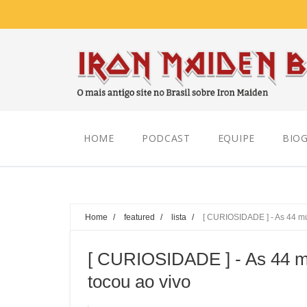
Friday, August 07, 2026
HOME
PODCAST
EQUIPE
BIOG
Home
/
featured
/
lista
/
[ CURIOSIDADE ] - As 44 mú
[ CURIOSIDADE ] - As 44 m
tocou ao vivo