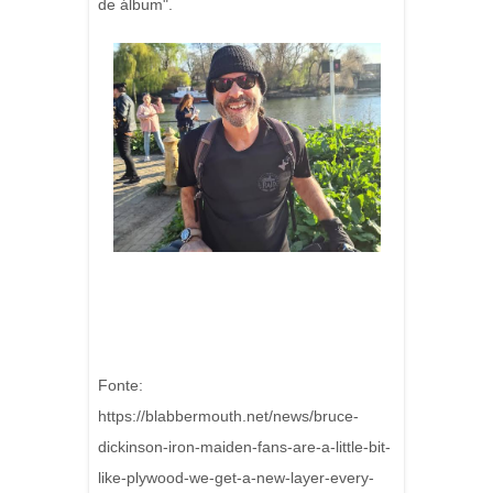
de álbum".
Fonte:
https://blabbermouth.net/news/bruce-
dickinson-iron-maiden-fans-are-a-little-bit-
like-plywood-we-get-a-new-layer-every-