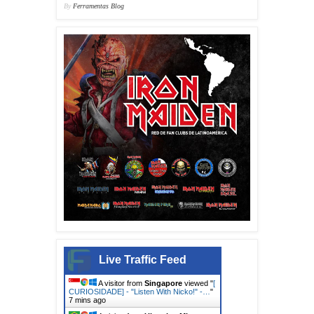
By
Ferramentas Blog
Live Traffic Feed
A visitor from
Singapore
viewed "
[
CURIOSIDADE] - "Listen With Nicko!" -…
"
7 mins ago