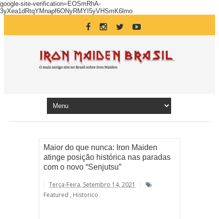
google-site-verification=EOSmRhA-
3yXea1dRtqYMnapf6ONyRMYI5yVHSmK6lmo
Maior do que nunca: Iron Maiden
atinge posição histórica nas paradas
com o novo “Senjutsu”
Terça-Feira, Setembro 14, 2021
Featured
,
Historico