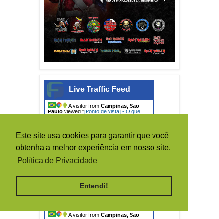
Live Traffic Feed
A visitor from
Campinas, Sao
Paulo
viewed "
[Ponto de vista] - O que
devemos…
"
13 mins ago
A visitor from
Agua Doce, Santa
Catarina
viewed "
Iron Maiden: Todas as
Este site usa cookies para garantir que você
formações da…
"
20 mins ago
obtenha a melhor experiência em nosso site.
A visitor from
Sao Paulo
viewed
"
IRON MAIDEN BRASIL
"
26 mins ago
Política de Privacidade
A visitor from
Rio De Janeiro
viewed "
IRON MAIDEN BRASIL
"
33 mins
ago
Entendi!
A visitor from
Curitiba, Parana
viewed "
IRON MAIDEN BRASIL
"
1 hr 24
mins ago
A visitor from
Campinas, Sao